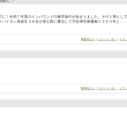
院町に！
町に！令和７年度のインバウンドの修学旅行が始まりました。その１弾とし
バイヨン高校生３８名が安心院に農泊して宇佐神宮御遷都１３００年と...
事務局より
｜
コメント（0）
｜
トラ
事務局より
｜
コメント（0）
｜
トラ