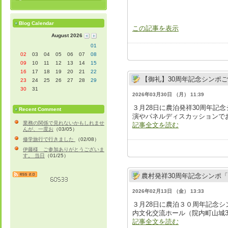
Blog Calendar
この記事を表示
August 2026
01
02
03
04
05
06
07
08
09
10
11
12
13
14
15
16
17
18
19
20
21
22
【御礼】30周年記念シンポ
23
24
25
26
27
28
29
30
31
2026年03月30日 （月） 11:39
３月28日に農泊発祥30周年
Recent Comment
演やパネルディスカッションでお
業務の関係で見れないかもしれませ
記事全文を読む
んが、一度お
（03/05）
修学旅行で行きました
（02/08）
伊藤様 ご参加ありがとうございま
す。 当日
（01/25）
農村発祥30周年記念シンポ「
2026年02月13日 （金） 13:33
３月28日に農泊３０周年記念
内文化交流ホール（院内町山城3
記事全文を読む