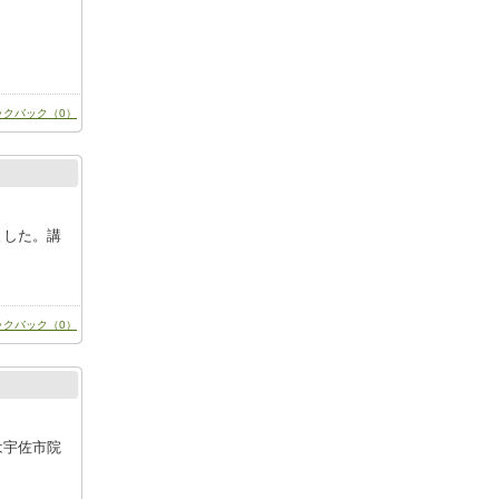
ックバック（0）
ました。講
ックバック（0）
は宇佐市院