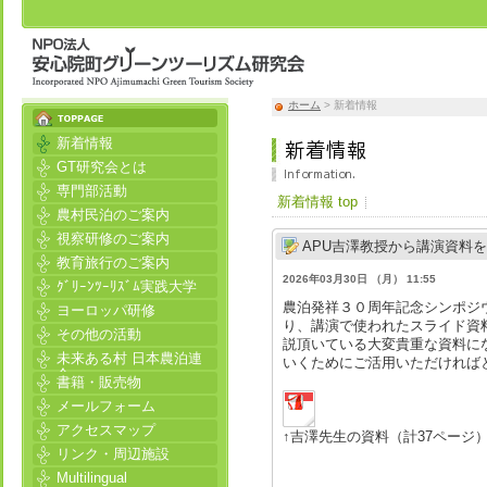
ホーム
> 新着情報
新着情報
GT研究会とは
専門部活動
新着情報 top
農村民泊のご案内
視察研修のご案内
APU吉澤教授から講演資料
教育旅行のご案内
2026年03月30日 （月） 11:55
ｸﾞﾘｰﾝﾂｰﾘｽﾞﾑ実践大学
農泊発祥３０周年記念シンポジ
ヨーロッパ研修
り、講演で使われたスライド資
その他の活動
説頂いている大変貴重な資料に
未来ある村 日本農泊連
いくためにご活用いただければ
合
書籍・販売物
メールフォーム
アクセスマップ
↑吉澤先生の資料（計37ページ
リンク・周辺施設
Multilingual