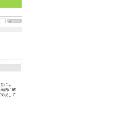
厚意によ
多面的に解
を実現して