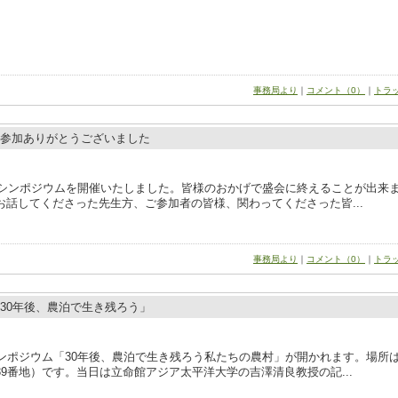
事務局より
｜
コメント（0）
｜
トラ
ご参加ありがとうございました
記念シンポジウムを開催いたしました。皆様のおかげで盛会に終えることが出来
話してくださった先生方、ご参加者の皆様、関わってくださった皆...
事務局より
｜
コメント（0）
｜
トラ
30年後、農泊で生き残ろう」
シンポジウム「30年後、農泊で生き残ろう私たちの農村」が開かれます。場所
9番地）です。当日は立命館アジア太平洋大学の吉澤清良教授の記...