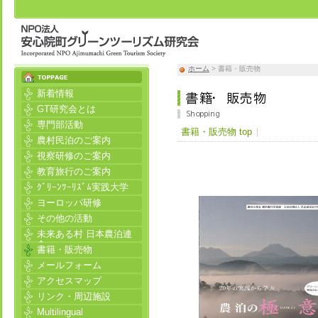
ホーム
> 書籍・販売物
新着情報
GT研究会とは
専門部活動
書籍・販売物 top
農村民泊のご案内
視察研修のご案内
教育旅行のご案内
ｸﾞﾘｰﾝﾂｰﾘｽﾞﾑ実践大学
ヨーロッパ研修
その他の活動
未来ある村 日本農泊連
合
書籍・販売物
メールフォーム
アクセスマップ
リンク・周辺施設
Multilingual