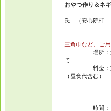
おやつ作り＆ネ
講師
氏 （安心院町 
昼食
三角巾など、ご用
場所：大分県
て
料金：安心院G
（昼食代含む）
時間：１４：