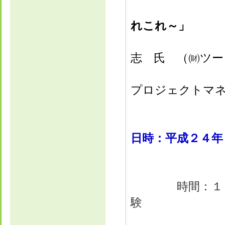
れこれ～」
大
志 氏 （㈶ツ
プロジェクト
日時：平成２４年
時間：１０：０
験