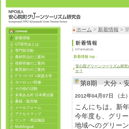
ホーム
>
新着情報
> 
新着情報
GT研究会とは
専門部活動
新着情報 top
農村民泊のご案内
視察研修のご案内
安心院グリーンツーリズム研究
教育旅行のご案内
か？
ｸﾞﾘｰﾝﾂｰﾘｽﾞﾑ実践大学
第8期 大分・
ヨーロッパ研修
その他の活動
未来ある村 日本農泊連
2012年04月07日 （土） 
合
書籍・販売物
こんにちは。新
メールフォーム
アクセスマップ
今年度も、グリー
リンク・周辺施設
地域へのグリー
Multilingual