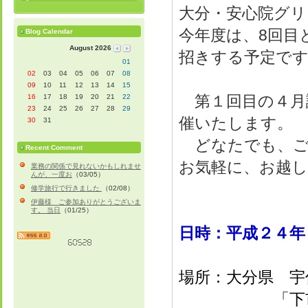
大分・安心院グリ
今年度は、8回目
Blog Calendar
August 2026
招きする予定で
01
02
03
04
05
06
07
08
09
10
11
12
13
14
15
第１回目の４月
16
17
18
19
20
21
22
23
24
25
26
27
28
29
催いたします。
30
31
どなたでも、ご
Recent Comment
お気軽に、お越
業務の関係で見れないかもしれませ
んが、一度お
（03/05）
修学旅行で行きました
（02/08）
伊藤様 ご参加ありがとうございま
す。 当日
（01/25）
日時：平成２４年
場所：大分県 宇
「下市公民館