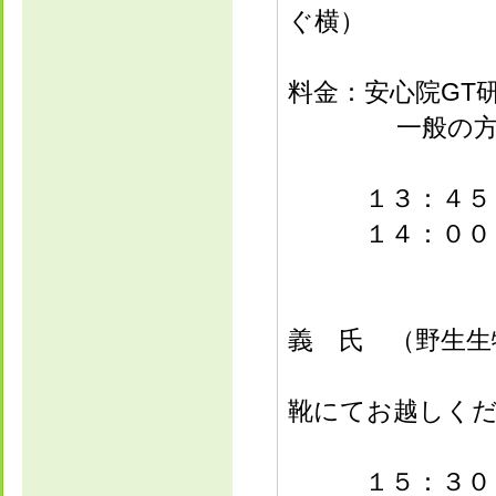
ぐ横）
料金：安心院GT
一般の
１３：４５～
１４：００～１
菊
義 氏 （野生生
※川辺
靴にてお越しく
１５：３０～１