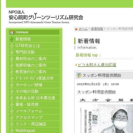
ホーム
>
新着情報
> スッポン料理提供
新着情報
GT研究会とは
専門部活動
新着情報 top
農村民泊のご案内
ピコ太郎さん農泊応援
視察研修のご案内
教育旅行のご案内
スッポン料理提供開始
ｸﾞﾘｰﾝﾂｰﾘｽﾞﾑ実践大学
ヨーロッパ研修
2022年01月13日 （木） 15:06
その他の活動
スッポン料理提供開始
未来ある村 日本農泊連
合
書籍・販売物
メールフォーム
アクセスマップ
リンク・周辺施設
Multilingual